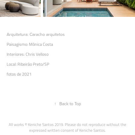
Arquitetura: Caracho arquitetos
Paisagismo: Mônica Costa
Interiores: Chris Velloso
Local: Ribeirão Preto/SP
fotos de 2021
↑
Back to Top
All works © Keniche Santos 2019. Please do not reproduce without the
expressed written consent of Keniche Santos.